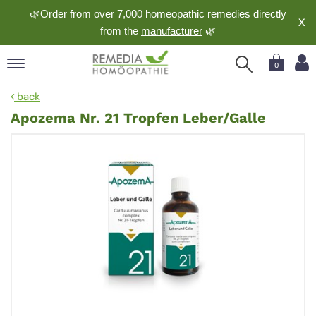
🌿Order from over 7,000 homeopathic remedies directly
X
from the
manufacturer
🌿
0
pand
back
nguage
Apozema Nr. 21 Tropfen Leber/Galle
pand
op
pand
meopathy
pand
rvice
pand
out