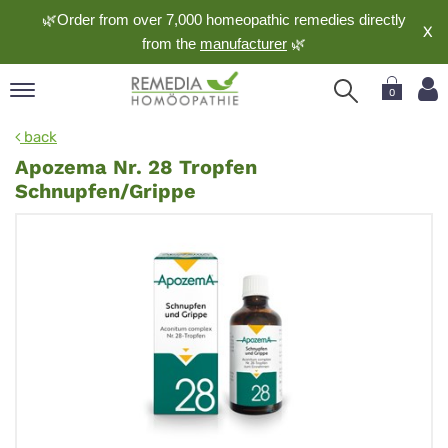
🌿Order from over 7,000 homeopathic remedies directly
X
from the
manufacturer
🌿
0
pand
back
nguage
Apozema Nr. 28 Tropfen
pand
Schnupfen/Grippe
op
pand
meopathy
pand
rvice
pand
out