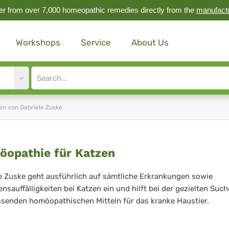
r from over 7,000 homeopathic remedies directly from the
manufact
Workshops
Service
About Us
Site
search
input
en von Gabriele Zuske
möopathie
opathie für Katzen
e Zuske geht ausführlich auf sämtliche Erkrankungen sowie
ensauffälligkeiten bei Katzen ein und hilft bei der gezielten Suc
tzen
senden homöopathischen Mitteln für das kranke Haustier.