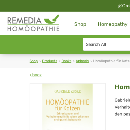
🌿Orde
Shop
Homeopathy
Search
type
Shop
Products
Books
Animals
Homöopathie für Katz
back
Ho
Homö
für
Gabriel
Verhalt
Ka
den pas