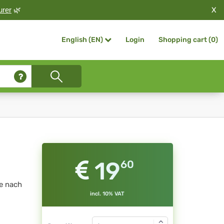
X
urer
🌿
Login
Shopping cart (
0
)
English (EN)
19
60
he nach
incl. 10% VAT