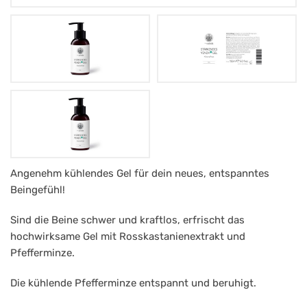
Mag.
Angenehm kühlendes Gel für dein neues, entspanntes
Beingefühl!
Müntz
Stärkendes
Sind die Beine schwer und kraftlos, erfrischt das
Venen
hochwirksame Gel mit Rosskastanienextrakt und
Pfefferminze.
Gel
BIO
Die kühlende Pfefferminze entspannt und beruhigt.