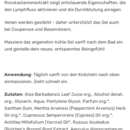
Rosskastanienextrakt zeigt entstauende Eigenschaften, die
den Lymphfluss aktivieren und die Durchblutung anregen.
Venen werden gestärkt - daher unterstützt das Gel auch
bei Couperose und Besenreisern.
Massiere das angenehm-kühle Gel sanft nach dem Bad ein
und genieße dein neues, entspanntes Beingefühl!
Anwendung
: Täglich sanft von den Knöcheln nach oben
einmassieren. Zieht schnell ein.
Zutaten
: Aloe Barbadensis Leaf Juice org., Alcohol denat.
org., Glycerin, Aqua, Pentylene Glycol, Parfum org.*,
Xanthan Gum, Mentha Arvensis (Peppermint Arvensis) Herb
Oil org.*, Cupressus Sempervirens (Cypress) Oil org.*,
Achillea Millefolium (Yarrow) Oil*, Ruscus Aculeatus
(Butcher's Broom) Root Extract, Aesculus Hippocastanum