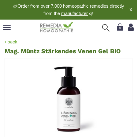
🌿Order from over 7,000 homeopathic remedies directly
X
from the
manufacturer
🌿
0
pand
back
nguage
Mag. Müntz Stärkendes Venen Gel BIO
pand
op
pand
meopathy
pand
rvice
pand
out