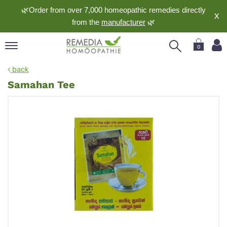
🌿Order from over 7,000 homeopathic remedies directly
X
from the
manufacturer
🌿
0
pand
back
nguage
Samahan Tee
pand
op
pand
meopathy
pand
rvice
pand
out