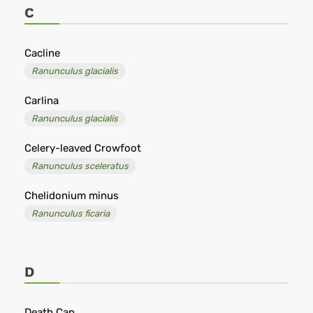
C
Cacline
Ranunculus glacialis
Carlina
Ranunculus glacialis
Celery-leaved Crowfoot
Ranunculus sceleratus
Chelidonium minus
Ranunculus ficaria
D
Death Cap