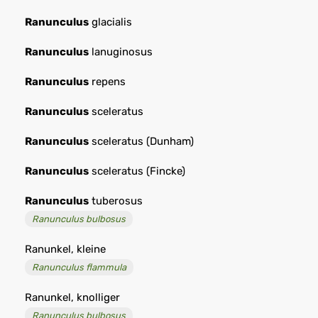
Ranunculus
glacialis
Ranunculus
lanuginosus
Ranunculus
repens
Ranunculus
sceleratus
Ranunculus
sceleratus (Dunham)
Ranunculus
sceleratus (Fincke)
Ranunculus
tuberosus
Ranunculus bulbosus
Ranunkel, kleine
Ranunculus flammula
Ranunkel, knolliger
Ranunculus bulbosus