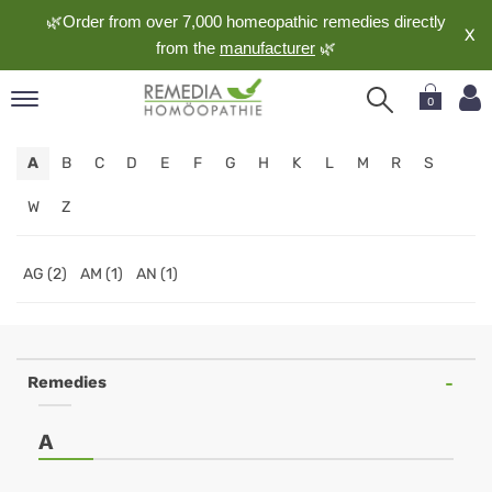
🌿Order from over 7,000 homeopathic remedies directly
X
from the
manufacturer
🌿
0
pand
A
B
C
D
E
F
G
H
K
L
M
R
S
nguage
pand
W
Z
op
pand
AG (2)
AM (1)
AN (1)
meopathy
pand
Remedies
rvice
pand
A
out