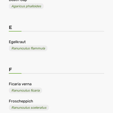
Agaricus phalloides
E
Egelkraut
Ranunculus flammula
F
Ficaria verna
Ranunculus ficaria
Froscheppich
Ranunculus sceleratus