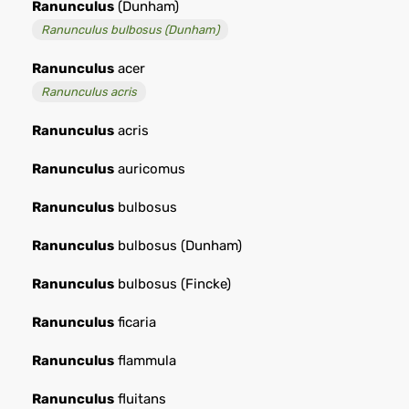
Ranunculus
(Dunham)
Ranunculus bulbosus (Dunham)
Ranunculus
acer
Ranunculus acris
Ranunculus
acris
Ranunculus
auricomus
Ranunculus
bulbosus
Ranunculus
bulbosus (Dunham)
Ranunculus
bulbosus (Fincke)
Ranunculus
ficaria
Ranunculus
flammula
Ranunculus
fluitans