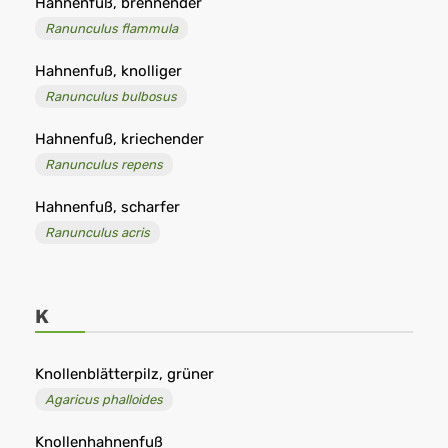
Hahnenfuß, brennender
Ranunculus flammula
Hahnenfuß, knolliger
Ranunculus bulbosus
Hahnenfuß, kriechender
Ranunculus repens
Hahnenfuß, scharfer
Ranunculus acris
K
Knollenblätterpilz, grüner
Agaricus phalloides
Knollenhahnenfuß