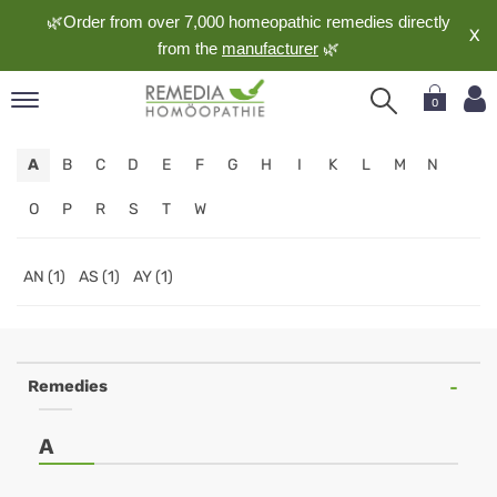
🌿Order from over 7,000 homeopathic remedies directly
X
from the
manufacturer
🌿
0
pand
A
B
C
D
E
F
G
H
I
K
L
M
N
nguage
pand
O
P
R
S
T
W
op
pand
AN (1)
AS (1)
AY (1)
meopathy
pand
Remedies
rvice
pand
A
out