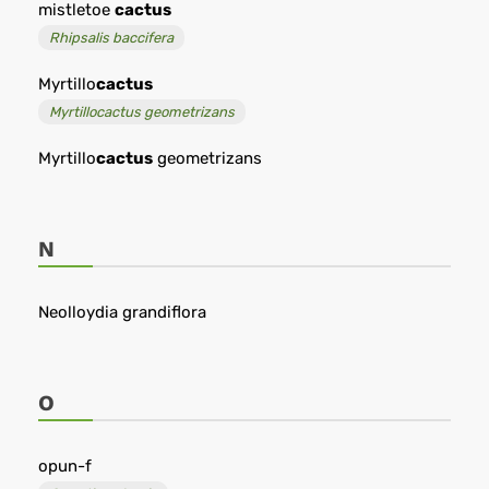
mistletoe
cactus
Rhipsalis baccifera
Myrtillo
cactus
Myrtillocactus geometrizans
Myrtillo
cactus
geometrizans
N
Neolloydia grandiflora
O
opun-f