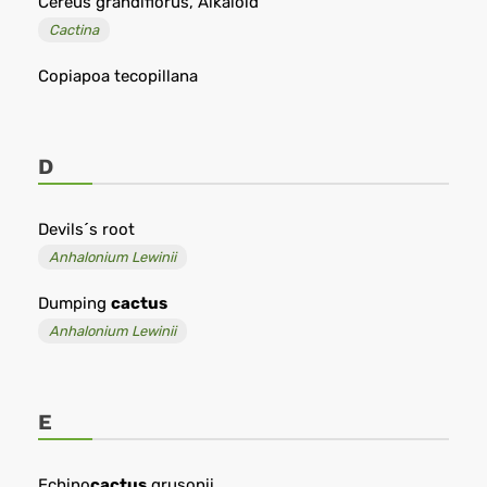
Cereus grandiflorus, Alkaloid
Cactina
Copiapoa tecopillana
D
Devils´s root
Anhalonium Lewinii
Dumping
cactus
Anhalonium Lewinii
E
Echino
cactus
grusonii