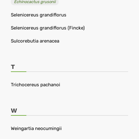
Echinocactus grusonii
Selenicereus grandiflorus
Selenicereus grandiflorus (Fincke)
Sulcorebutia arenacea
T
Trichocereus pachanoi
W
Weingartia neocumingii