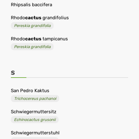
Rhipsalis baccifera
Rhodo
cactus
grandifolius
Pereskia grandifolia
Rhodo
cactus
tampicanus
Pereskia grandifolia
S
San Pedro Kaktus
Trichocereus pachanoi
Schwiegermuttersitz
Echinocactus grusonii
Schwiegermutterstuhl