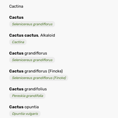
Cactina
Cactus
Selenicereus grandiflorus
Cactus
cactus
, Alkaloid
Cactina
Cactus
grandiflorus
Selenicereus grandiflorus
Cactus
grandiflorus (Fincke)
Selenicereus grandiflorus (Fincke)
Cactus
grandifolius
Pereskia grandifolia
Cactus
opuntia
Opuntia vulgaris