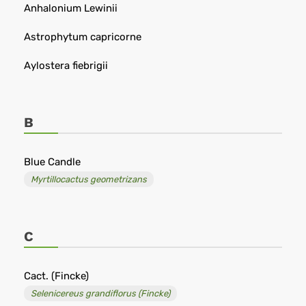
Anhalonium Lewinii
Astrophytum capricorne
Aylostera fiebrigii
B
Blue Candle
Myrtillocactus geometrizans
C
Cact. (Fincke)
Selenicereus grandiflorus (Fincke)